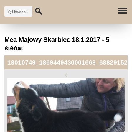
Mea Majowy Skarbiec 18.1.2017 - 5
štěňat
18010749_1869449430001668_688291526