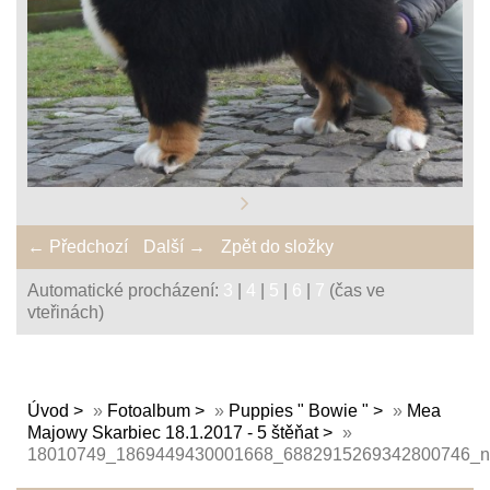
← Předchozí
Další →
Zpět do složky
Automatické procházení:
3
|
4
|
5
|
6
|
7
(čas ve
vteřinách)
Úvod
»
Fotoalbum
»
Puppies " Bowie "
»
Mea
Majowy Skarbiec 18.1.2017 - 5 štěňat
»
18010749_1869449430001668_6882915269342800746_n