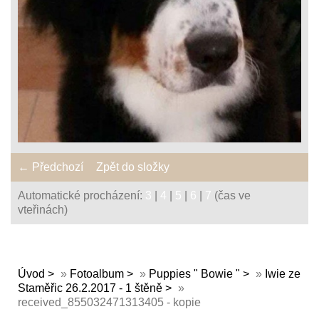
← Předchozí
Zpět do složky
Automatické procházení:
3
|
4
|
5
|
6
|
7
(čas ve
vteřinách)
Úvod
»
Fotoalbum
»
Puppies " Bowie "
»
Iwie ze
Staměřic 26.2.2017 - 1 štěně
»
received_855032471313405 - kopie