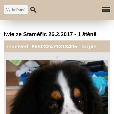
Iwie ze Staměřic 26.2.2017 - 1 štěně
received_855032471313405 - kopie