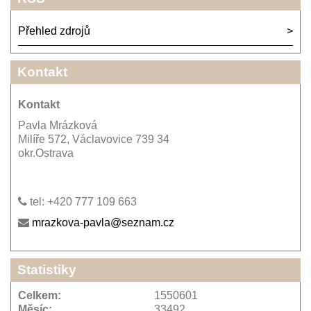
Přehled zdrojů
Kontakt
Kontakt
Pavla Mrázková
Milíře 572, Václavovice 739 34
okr.Ostrava
tel: +420 777 109 663
mrazkova-pavla@seznam.cz
Statistiky
Celkem:
1550601
Měsíc:
33492