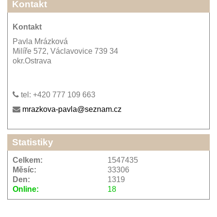
Kontakt
Kontakt
Pavla Mrázková
Milíře 572, Václavovice 739 34
okr.Ostrava
tel: +420 777 109 663
mrazkova-pavla@seznam.cz
Statistiky
Celkem:
1547435
Měsíc:
33306
Den:
1319
Online:
18