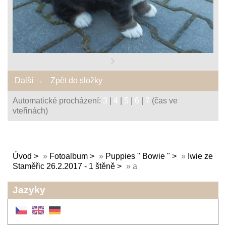
Další →
Zpět do složky
Automatické procházení:
3
|
4
|
5
|
6
|
7
(čas ve
vteřinách)
Úvod
»
Fotoalbum
»
Puppies " Bowie "
»
Iwie ze
Staměřic 26.2.2017 - 1 štěně
»
a
Jazyky