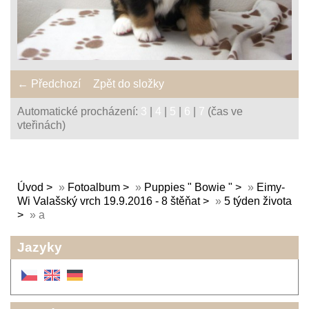
← Předchozí
Zpět do složky
Automatické procházení:
3
|
4
|
5
|
6
|
7
(čas ve
vteřinách)
Úvod
»
Fotoalbum
»
Puppies " Bowie "
»
Eimy-
Wi Valašský vrch 19.9.2016 - 8 štěňat
»
5 týden života
»
a
Jazyky