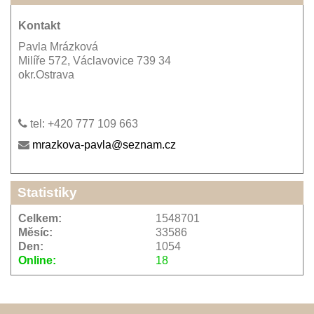
Kontakt
Pavla Mrázková
Milíře 572, Václavovice 739 34
okr.Ostrava
tel: +420 777 109 663
mrazkova-pavla@seznam.cz
Statistiky
Celkem:
1548701
Měsíc:
33586
Den:
1054
Online:
18