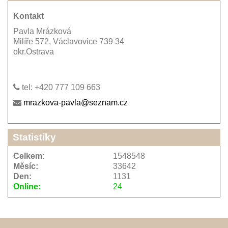
Kontakt
Pavla Mrázková
Milíře 572, Václavovice 739 34
okr.Ostrava
tel: +420 777 109 663
mrazkova-pavla@seznam.cz
Statistiky
Celkem:
1548548
Měsíc:
33642
Den:
1131
Online:
24