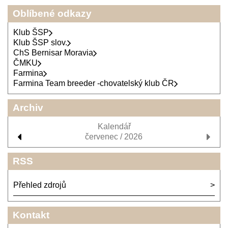
Oblíbené odkazy
Klub ŠSP
Klub ŠSP slov.
ChS Bernisar Moravia
ČMKU
Farmina
Farmina Team breeder -chovatelský klub ČR
Archiv
Kalendář
červenec / 2026
RSS
Přehled zdrojů
Kontakt