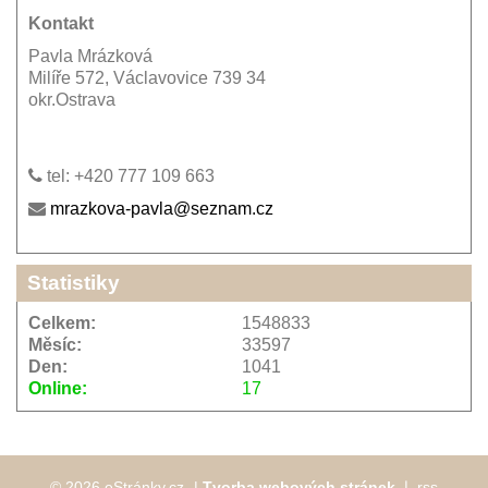
Kontakt
Pavla Mrázková
Milíře 572, Václavovice 739 34
okr.Ostrava
tel: +420 777 109 663
mrazkova-pavla@seznam.cz
Statistiky
Celkem:
1548833
Měsíc:
33597
Den:
1041
Online:
17
© 2026 eStránky.cz
|
Tvorba webových stránek
❘
rss