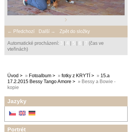
← Předchozí
Další →
Zpět do složky
Automatické procházení:
3
|
4
|
5
|
6
|
7
(čas ve
vteřinách)
Úvod
»
Fotoalbum
»
fotky z KRYTÍ
»
15.a
17.2.2015 Bessy Tango Amore
»
Bessy a Bowie -
kopie
Jazyky
Portrét