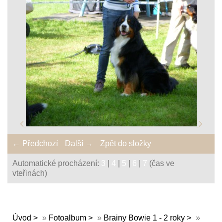
← Předchozí
Další →
Zpět do složky
Automatické procházení:
3
|
4
|
5
|
6
|
7
(čas ve
vteřinách)
Úvod
»
Fotoalbum
»
Brainy Bowie 1 - 2 roky
»