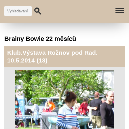
Brainy Bowie 22 měsíců
Klub.Výstava Rožnov pod Rad.
10.5.2014 (13)