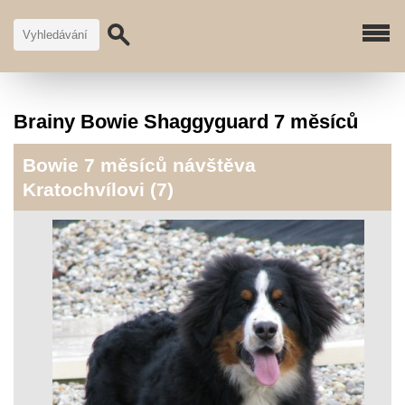
Brainy Bowie Shaggyguard 7 měsíců
Bowie 7 měsíců návštěva
Kratochvílovi (7)