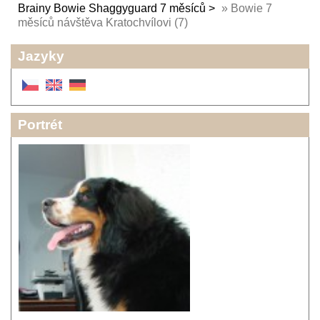
Brainy Bowie Shaggyguard 7 měsíců
»
Bowie 7
měsíců návštěva Kratochvílovi (7)
Jazyky
Portrét