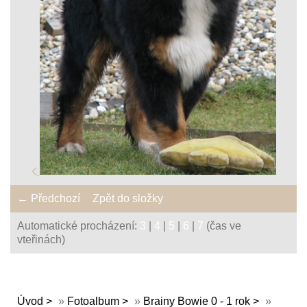
← Předchozí
Zpět do složky
Automatické procházení:
3
|
4
|
5
|
6
|
7
(čas ve
vteřinách)
Úvod
»
Fotoalbum
»
Brainy Bowie 0 - 1 rok
»