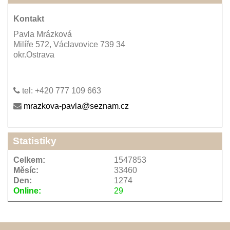
Kontakt
Pavla Mrázková
Milíře 572, Václavovice 739 34
okr.Ostrava
tel: +420 777 109 663
mrazkova-pavla@seznam.cz
Statistiky
Celkem:
1547853
Měsíc:
33460
Den:
1274
Online:
29