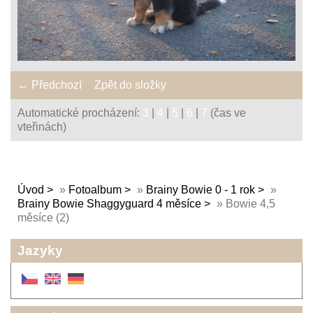
← Předchozí
Zpět do složky
Automatické procházení:
3
|
4
|
5
|
6
|
7
(čas ve
vteřinách)
Úvod
»
Fotoalbum
»
Brainy Bowie 0 - 1 rok
»
Brainy Bowie Shaggyguard 4 měsíce
»
Bowie 4,5
měsíce (2)
Jazyky