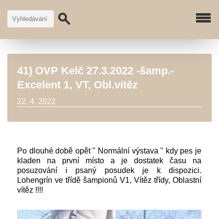
41) OVP Kelč 27.3.2022 -šamp.-
Excelent 1, VT, Obl.vítěz
22. 4. 2022
Po dlouhé době opět " Normální výstava " kdy pes je
kladen na první místo a je dostatek času na
posuzování i psaný posudek je k dispozici.
Lohengrín ve třídě šampionů V1, Vítěz třídy, Oblastní
vítěz !!!!