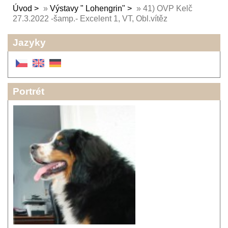
Úvod
»
Výstavy " Lohengrin"
»
41) OVP Kelč
27.3.2022 -šamp.- Excelent 1, VT, Obl.vítěz
Jazyky
Portrét