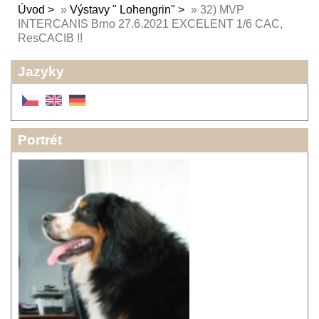
Úvod
»
Výstavy " Lohengrin"
»
32) MVP
INTERCANIS Brno 27.6.2021 EXCELENT 1/6 CAC,
ResCACIB !!
Jazyky
Portrét