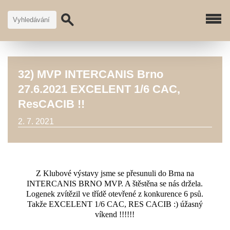
32) MVP INTERCANIS Brno
27.6.2021 EXCELENT 1/6 CAC,
ResCACIB !!
2. 7. 2021
Z Klubové výstavy jsme se přesunuli do Brna na
INTERCANIS BRNO MVP. A štěstěna se nás držela.
Logenek zvítězil ve třídě otevřené z konkurence 6 psů.
Takže EXCELENT 1/6 CAC, RES CACIB :) úžasný
víkend !!!!!!