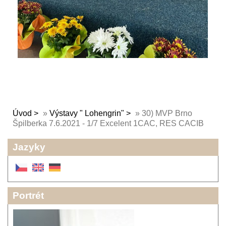
Úvod
»
Výstavy " Lohengrin"
»
30) MVP Brno
Špilberka 7.6.2021 - 1/7 Excelent 1CAC, RES CACIB
Jazyky
Portrét