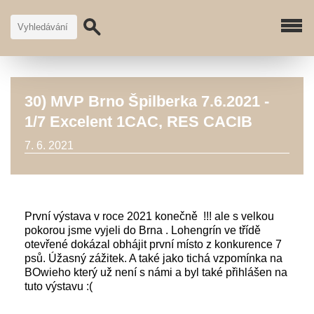
30) MVP Brno Špilberka 7.6.2021 -
1/7 Excelent 1CAC, RES CACIB
7. 6. 2021
První výstava v roce 2021 konečně !!! ale s velkou
pokorou jsme vyjeli do Brna . Lohengrín ve třídě
otevřené dokázal obhájit první místo z konkurence 7
psů. Úžasný zážitek. A také jako tichá vzpomínka na
BOwieho který už není s námi a byl také přihlášen na
tuto výstavu :(