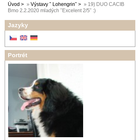
Úvod
»
Výstavy " Lohengrin"
»
19) DUO CACIB
Brno 2.2.2020 mladých "Excelent 2/5" :)
Jazyky
Portrét