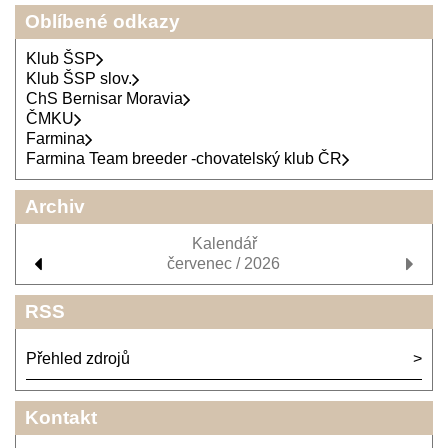
Oblíbené odkazy
Klub ŠSP
Klub ŠSP slov.
ChS Bernisar Moravia
ČMKU
Farmina
Farmina Team breeder -chovatelský klub ČR
Archiv
Kalendář
červenec / 2026
RSS
Přehled zdrojů
Kontakt