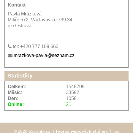
Kontakt
Pavla Mrázková
Milíře 572, Václavovice 739 34
okr.Ostrava
tel: +420 777 109 663
mrazkova-pavla@seznam.cz
Statistiky
Celkem:
1548709
Měsíc:
33592
Den:
1058
Online:
21
© 2026 eStránky.cz
|
Tvorba webových stránek
❘
rss