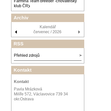
Farmina Team breeder -chovatelský
klub ČR
Archiv
Kalendář
červenec / 2026
RSS
Přehled zdrojů
Kontakt
Kontakt
Pavla Mrázková
Milíře 572, Václavovice 739 34
okr.Ostrava