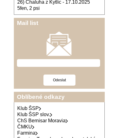
26) Chaluha z Kytlic - 17.10.2025
5fen, 2 psi
Mail list
Oblíbené odkazy
Klub ŠSP
Klub ŠSP slov.
ChS Bernisar Moravia
ČMKU
Farmina