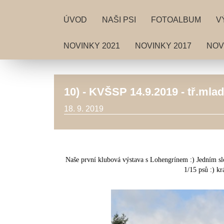
ÚVOD
NAŠI PSI
FOTOALBUM
V
NOVINKY 2021
NOVINKY 2017
NOV
10) - KVŠSP 14.9.2019 - tř.ml
18. 9. 2019
Naše první klubová výstava s Lohengrínem :) Jedn
1/15 psů :) kr