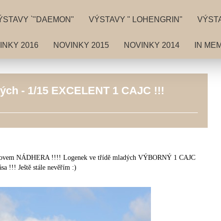
ÝSTAVY `"DAEMON"
VÝSTAVY " LOHENGRIN"
VÝSTA
INKY 2016
NOVINKY 2015
NOVINKY 2014
IN ME
adých - 1/15 EXCELENT 1 CAJC !!!
ím slovem NÁDHERA !!!! Logenek ve třídě mladých VÝBORNÝ 1 CAJC
ása !!! Ještě stále nevěřím :)