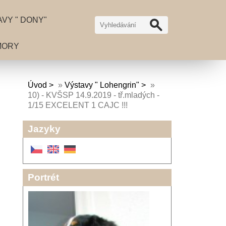
VY " DONY"
MORY
Úvod
»
Výstavy " Lohengrin"
»
10) - KVŠSP 14.9.2019 - tř.mladých -
1/15 EXCELENT 1 CAJC !!!
Jazyky
Portrét