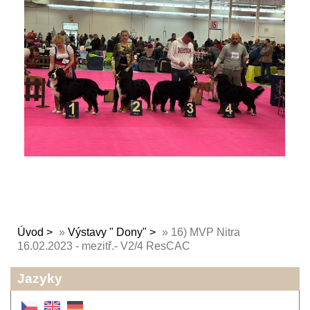
Úvod
»
Výstavy " Dony"
»
16) MVP Nitra
16.02.2023 - mezitř.- V2/4 ResCAC
Jazyky