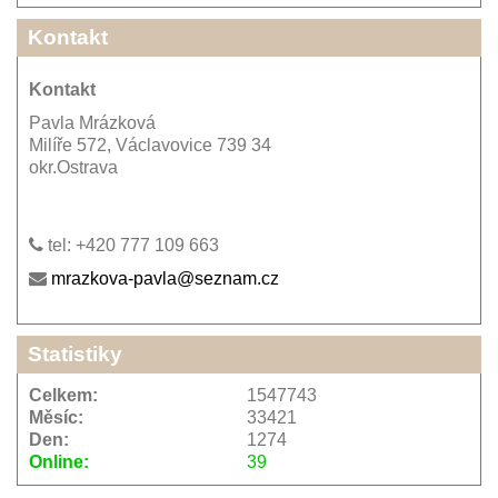
Kontakt
Kontakt
Pavla Mrázková
Milíře 572, Václavovice 739 34
okr.Ostrava
tel: +420 777 109 663
mrazkova-pavla@seznam.cz
Statistiky
Celkem:
1547743
Měsíc:
33421
Den:
1274
Online:
39