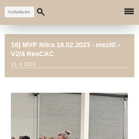
16) MVP Nitra 16.02.2023 - mezitř.-
V2/4 ResCAC
23. 4. 2023