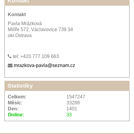
Kontakt
Kontakt
Pavla Mrázková
Milíře 572, Václavovice 739 34
okr.Ostrava
tel: +420 777 109 663
mrazkova-pavla@seznam.cz
Statistiky
Celkem:
1547247
Měsíc:
33288
Den:
1401
Online:
33