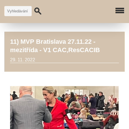
11) MVP Bratislava 27.11.22 -
mezitřída - V1 CAC,ResCACIB
29. 11. 2022