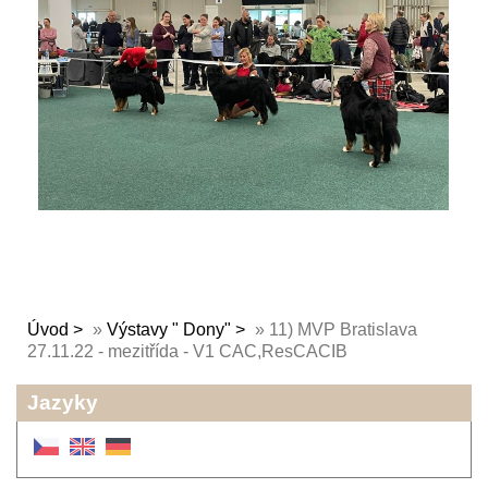
Úvod
»
Výstavy " Dony"
»
11) MVP Bratislava
27.11.22 - mezitřída - V1 CAC,ResCACIB
Jazyky