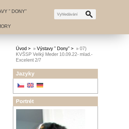
VY " DONY"
MORY
Úvod
»
Výstavy " Dony"
»
07)
KVŠSP Velký Meder 10.09.22- mlad.-
Excelent 2/7
Jazyky
Portrét