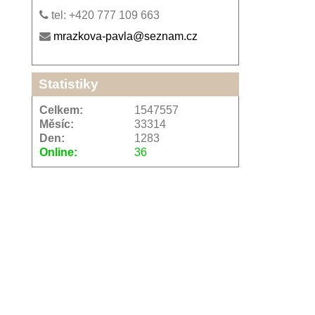
tel: +420 777 109 663
mrazkova-pavla@seznam.cz
Statistiky
Celkem:
1547557
Měsíc:
33314
Den:
1283
Online:
36