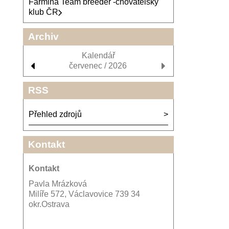
Farmina Team breeder -chovatelský
klub ČR
Archiv
Kalendář
červenec / 2026
RSS
Přehled zdrojů
Kontakt
Kontakt
Pavla Mrázková
Milíře 572, Václavovice 739 34
okr.Ostrava