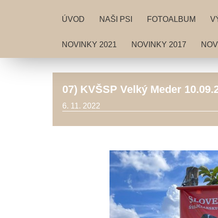
ÚVOD
NAŠI PSI
FOTOALBUM
V
NOVINKY 2021
NOVINKY 2017
NOV
07) KVŠSP Velký Meder 10.09.22
6. 11. 2022