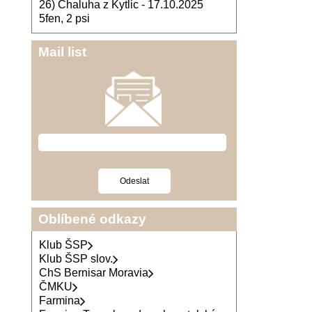
26) Chaluha z Kytlic - 17.10.2025
5fen, 2 psi
Mail list
Oblíbené odkazy
Klub ŠSP
Klub ŠSP slov.
ChS Bernisar Moravia
ČMKU
Farmina