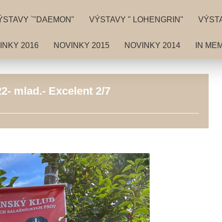
ÝSTAVY `"DAEMON"
VÝSTAVY " LOHENGRIN"
VÝSTA
INKY 2016
NOVINKY 2015
NOVINKY 2014
IN ME
- mlad.- Excelent 2/7