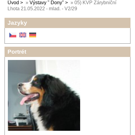
Úvod
»
Výstavy " Dony"
»
05) KVP Zárybniční
Lhota 21.05.2022 - mlad. - V2/29
Jazyky
Portrét