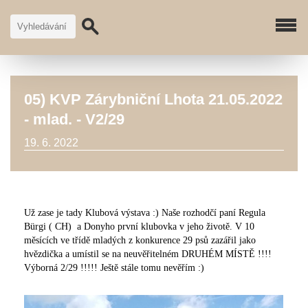
05) KVP Zárybniční Lhota 21.05.2022
- mlad. - V2/29
19. 6. 2022
​Už zase je tady Klubová výstava :) Naše rozhodčí paní Regula
Bürgi ( CH) a Donyho první klubovka v jeho životě. V 10
měsících ve třídě mladých z konkurence 29 psů zazářil jako
hvězdička a umístil se na neuvěřitelném DRUHÉM MÍSTĚ !!!!
Výborná 2/29 !!!!! Ještě stále tomu nevěřím :)