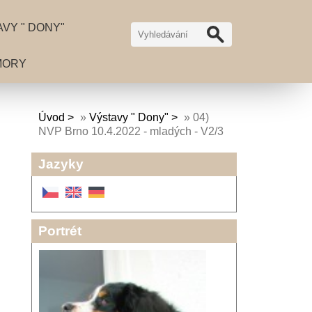
VY " DONY"
MORY
Úvod
»
Výstavy " Dony"
»
04)
NVP Brno 10.4.2022 - mladých - V2/3
Jazyky
Portrét