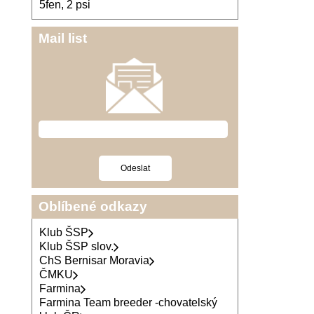
5fen, 2 psi
Mail list
Oblíbené odkazy
Klub ŠSP
Klub ŠSP slov.
ChS Bernisar Moravia
ČMKU
Farmina
Farmina Team breeder -chovatelský