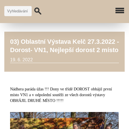
03) Oblastní Výstava Kelč 27.3.2022 -
Dorost- VN1, Nejlepší dorost 2 místo
19. 6. 2022
Nádhera paráda úžas !!! Dony ve třídě DOROST obhájil první
místo VN1 a v odpolední soutěži ze všech dorostů výstavy
OBHÁJIL DRUHÉ MÍSTO !!!!!