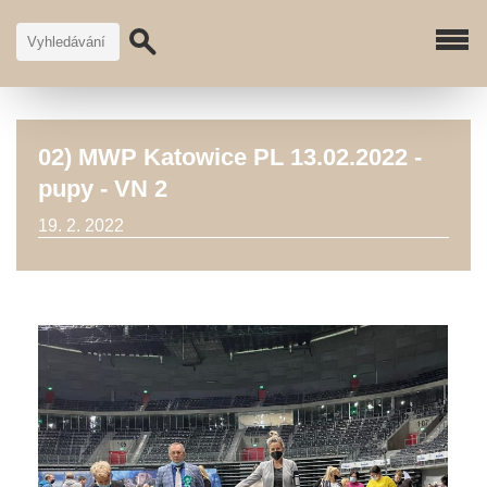
02) MWP Katowice PL 13.02.2022 -
pupy - VN 2
19. 2. 2022