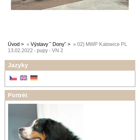
Úvod
»
Výstavy " Dony"
»
02) MWP Katowice PL
13.02.2022 - pupy - VN 2
Jazyky
Portrét