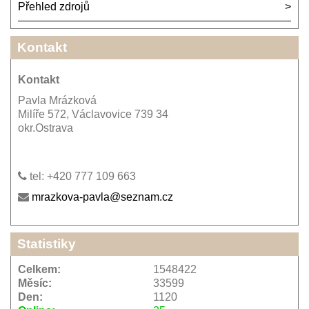
Přehled zdrojů
Kontakt
Kontakt
Pavla Mrázková
Milíře 572, Václavovice 739 34
okr.Ostrava
tel: +420 777 109 663
mrazkova-pavla@seznam.cz
Statistiky
Celkem:
1548422
Měsíc:
33599
Den:
1120