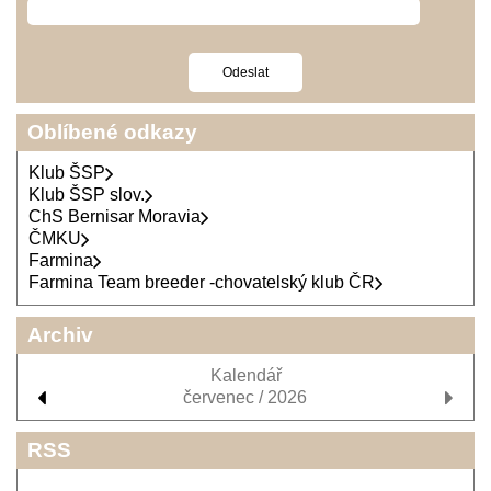
Oblíbené odkazy
Klub ŠSP
Klub ŠSP slov.
ChS Bernisar Moravia
ČMKU
Farmina
Farmina Team breeder -chovatelský klub ČR
Archiv
Kalendář
červenec / 2026
RSS