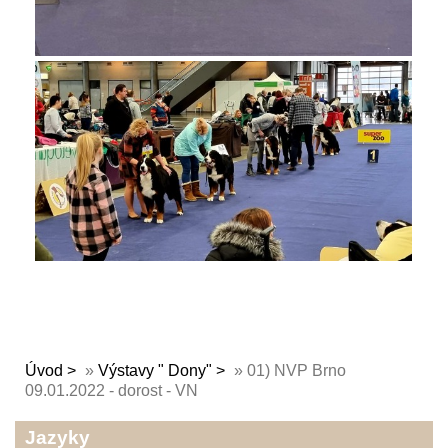
Úvod
»
Výstavy " Dony"
»
01) NVP Brno
09.01.2022 - dorost - VN
Jazyky