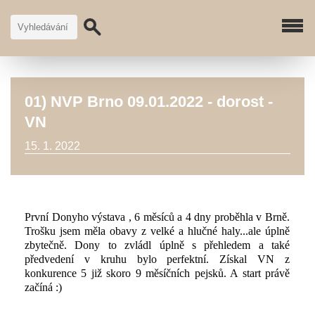
01) NVP Brno 09.01.2022 - dorost -
VN
15. 1. 2022
První Donyho výstava , 6 měsíců a 4 dny proběhla v Brně.
Trošku jsem měla obavy z velké a hlučné haly...ale úplně
zbytečně. Dony to zvládl úplně s přehledem a také
předvedení v kruhu bylo perfektní. Získal VN z
konkurence 5 již skoro 9 měsíčních pejsků. A start právě
začíná :)