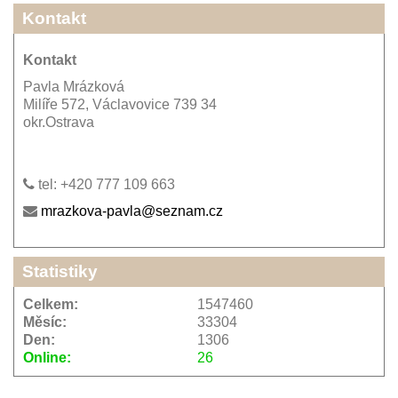
Kontakt
Kontakt
Pavla Mrázková
Milíře 572, Václavovice 739 34
okr.Ostrava
tel: +420 777 109 663
mrazkova-pavla@seznam.cz
Statistiky
Celkem:
1547460
Měsíc:
33304
Den:
1306
Online:
26