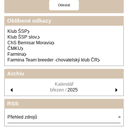
Oblíbené odkazy
Klub ŠSP
Klub ŠSP slov.
ChS Bernisar Moravia
ČMKU
Farmina
Farmina Team breeder -chovatelský klub ČR
Archiv
Kalendář
březen /
2025
RSS
Přehled zdrojů