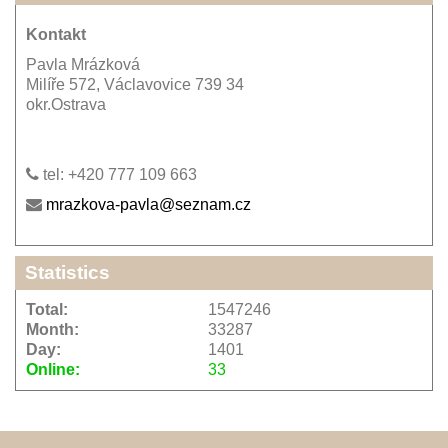
Kontakt
Pavla Mrázková
Milíře 572, Václavovice 739 34
okr.Ostrava
tel: +420 777 109 663
mrazkova-pavla@seznam.cz
Statistics
Total:
1547246
Month:
33287
Day:
1401
Online:
33