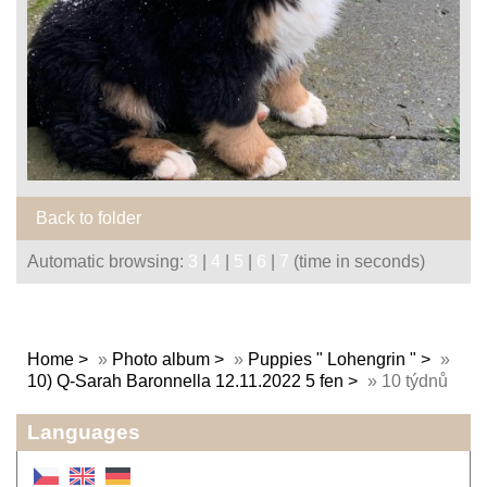
Back to folder
Automatic browsing:
3
|
4
|
5
|
6
|
7
(time in seconds)
Home
»
Photo album
»
Puppies " Lohengrin "
»
10) Q-Sarah Baronnella 12.11.2022 5 fen
»
10 týdnů
Languages