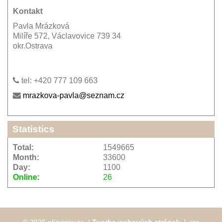
Kontakt
Pavla Mrázková
Milíře 572, Václavovice 739 34
okr.Ostrava
tel: +420 777 109 663
mrazkova-pavla@seznam.cz
Statistics
Total:
1549665
Month:
33600
Day:
1100
Online:
26
© 2026 eStránky.cz
|
Tvorba webových stránek
❘
rss