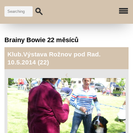
Brainy Bowie 22 měsíců
Klub.Výstava Rožnov pod Rad.
10.5.2014 (22)