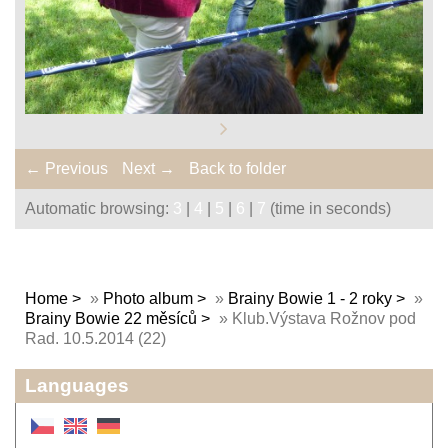
← Previous
Next →
Back to folder
Automatic browsing:
3
|
4
|
5
|
6
|
7
(time in seconds)
Home
»
Photo album
»
Brainy Bowie 1 - 2 roky
»
Brainy Bowie 22 měsíců
»
Klub.Výstava Rožnov pod
Rad. 10.5.2014 (22)
Languages