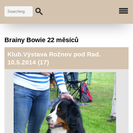
Brainy Bowie 22 měsíců
Klub.Výstava Rožnov pod Rad.
10.5.2014 (17)