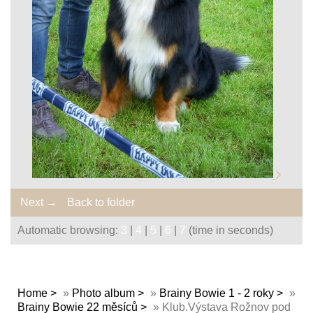
Next →
Back to folder
Automatic browsing:
3
|
4
|
5
|
6
|
7
(time in seconds)
Home
»
Photo album
»
Brainy Bowie 1 - 2 roky
»
Brainy Bowie 22 měsíců
»
Klub.Výstava Rožnov pod