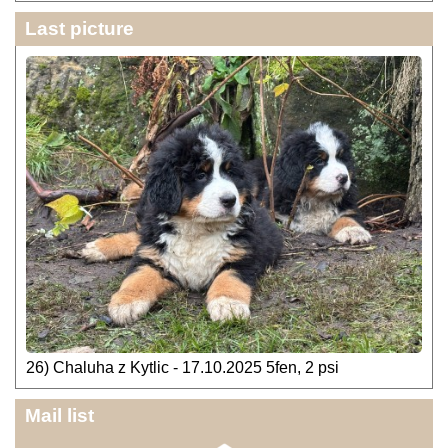
Last picture
26) Chaluha z Kytlic - 17.10.2025 5fen, 2 psi
Mail list