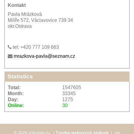
Kontakt
Pavla Mrázková
Milíře 572, Václavovice 739 34
okr.Ostrava
tel: +420 777 109 663
mrazkova-pavla@seznam.cz
Statistics
Total:
1547605
Month:
33345
Day:
1275
Online:
30
© 2026 eStránky.cz
|
Tvorba webových stránek
❘
rss