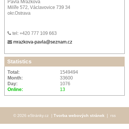
Pavla Mrázková
Milíře 572, Václavovice 739 34
okr.Ostrava
tel: +420 777 109 663
mrazkova-pavla@seznam.cz
Statistics
Total:
1549494
Month:
33600
Day:
1076
Online:
13
© 2026 eStránky.cz
|
Tvorba webových stránek
❘
rss