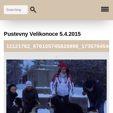
Pustevny Velikonoce 5.4.2015
11121782_676105745826996_1735764548