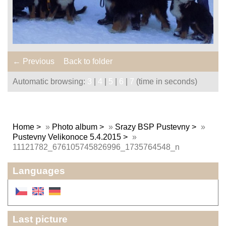
← Previous
Back to folder
Automatic browsing:
3
|
4
|
5
|
6
|
7
(time in seconds)
Home
»
Photo album
»
Srazy BSP Pustevny
»
Pustevny Velikonoce 5.4.2015
»
11121782_676105745826996_1735764548_n
Languages
Last picture