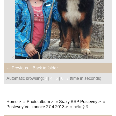
← Previous
Back to folder
Automatic browsing:
3
|
4
|
5
|
6
|
7
(time in seconds)
Home
»
Photo album
»
Srazy BSP Pustevny
»
Pustevny Velikonoce 27.4.2013
»
pěkný 3