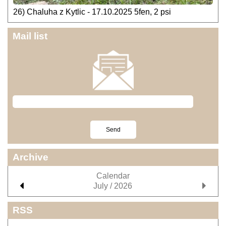
26) Chaluha z Kytlic - 17.10.2025 5fen, 2 psi
Mail list
Archive
Calendar
July / 2026
RSS