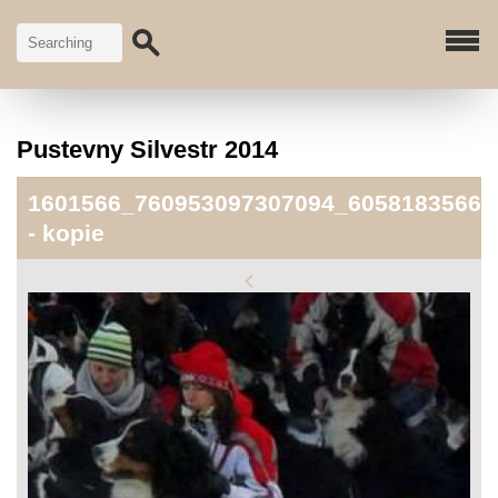
Pustevny Silvestr 2014
1601566_760953097307094_60581835664
- kopie