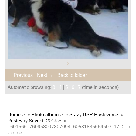
← Previous
Next →
Back to folder
Automatic browsing:
3
|
4
|
5
|
6
|
7
(time in seconds)
Home
»
Photo album
»
Srazy BSP Pustevny
»
Pustevny Silvestr 2014
»
1601566_760953097307094_6058183566450711712_n
- kopie