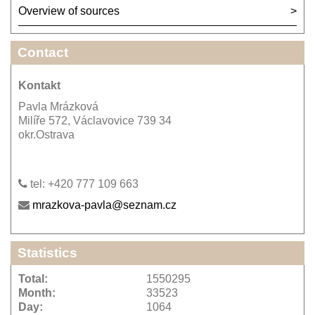
Overview of sources
Contact
Kontakt
Pavla Mrázková
Milíře 572, Václavovice 739 34
okr.Ostrava
tel: +420 777 109 663
mrazkova-pavla@seznam.cz
Statistics
Total:
1550295
Month:
33523
Day:
1064