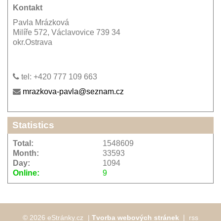
Kontakt
Pavla Mrázková
Milíře 572, Václavovice 739 34
okr.Ostrava
tel: +420 777 109 663
mrazkova-pavla@seznam.cz
Statistics
Total:
1548609
Month:
33593
Day:
1094
Online:
9
© 2026 eStránky.cz
|
Tvorba webových stránek
❘
rss