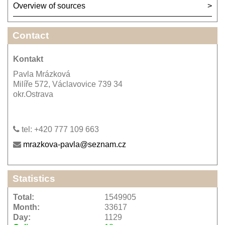
Overview of sources
Contact
Kontakt
Pavla Mrázková
Milíře 572, Václavovice 739 34
okr.Ostrava
tel: +420 777 109 663
mrazkova-pavla@seznam.cz
Statistics
Total:
1549905
Month:
33617
Day:
1129