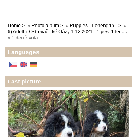
Home
»
Photo album
»
Puppies " Lohengrin "
»
6) Adell z Ostrovačické Oázy 1.12.2021 - 1 pes, 1 fena
»
1 den života
Languages
Last picture