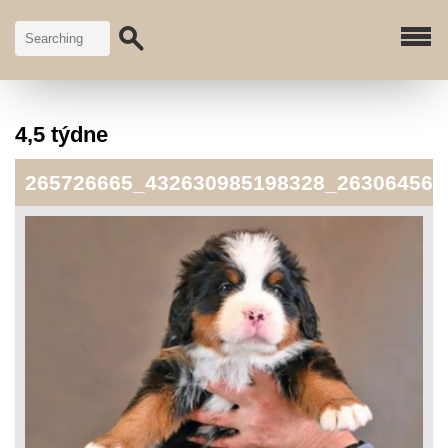
4,5 týdne
265726665_432630985198328_263064564