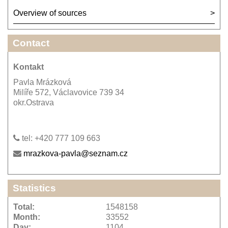
Overview of sources
Contact
Kontakt
Pavla Mrázková
Milíře 572, Václavovice 739 34
okr.Ostrava
tel: +420 777 109 663
mrazkova-pavla@seznam.cz
Statistics
Total:
1548158
Month:
33552
Day:
1104