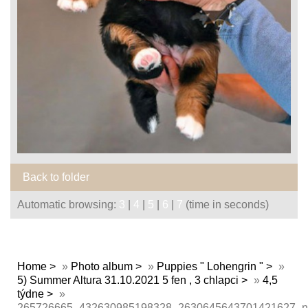
Back to folder
Automatic browsing:
3
|
4
|
5
|
6
|
7
(time in seconds)
Home
»
Photo album
»
Puppies " Lohengrin "
»
5) Summer Altura 31.10.2021 5 fen , 3 chlapci
»
4,5
týdne
»
265726665_432630985198328_2630645643701421627_n