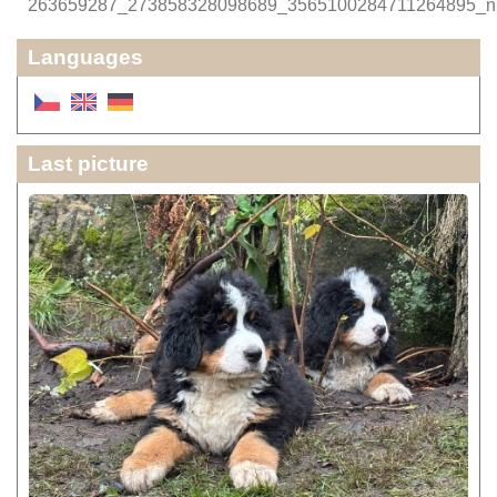
263659287_273858328098689_3565100284711264895_n
Languages
Last picture