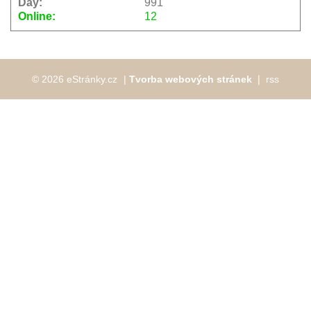
Day:
991
Online:
12
© 2026 eStránky.cz
|
Tvorba webových stránek
❘
rss