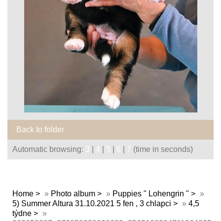
Back to folder
Automatic browsing:
3
|
4
|
5
|
6
|
7
(time in seconds)
Home
»
Photo album
»
Puppies " Lohengrin "
»
5) Summer Altura 31.10.2021 5 fen , 3 chlapci
»
4,5
týdne
»