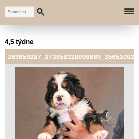
4,5 týdne
263659287_273858328098689_356510028