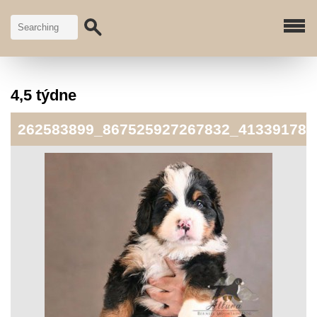
4,5 týdne
262583899_867525927267832_413391782