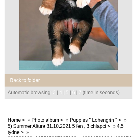
Back to folder
Automatic browsing:
3
|
4
|
5
|
6
|
7
(time in seconds)
Home
»
Photo album
»
Puppies " Lohengrin "
»
5) Summer Altura 31.10.2021 5 fen , 3 chlapci
»
4,5
týdne
»