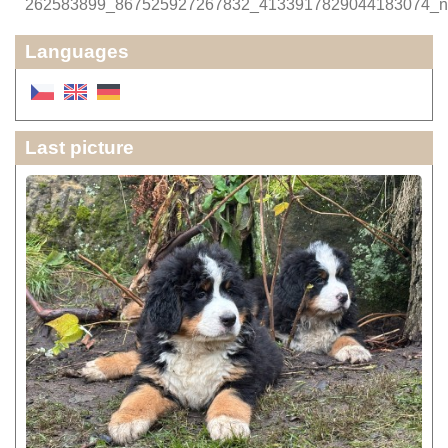
262583899_867525927267832_4133917829044183074_n
Languages
Last picture