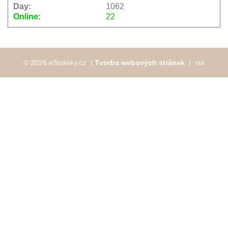
Day:
1062
Online:
22
© 2026 eStránky.cz
|
Tvorba webových stránek
❘
rss