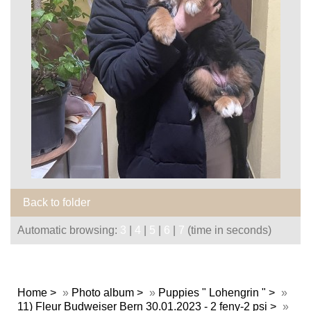
Back to folder
Automatic browsing:
3
|
4
|
5
|
6
|
7
(time in seconds)
Home
»
Photo album
»
Puppies " Lohengrin "
»
11) Fleur Budweiser Bern 30.01.2023 - 2 feny-2 psi
»