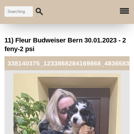
11) Fleur Budweiser Bern 30.01.2023 - 2
feny-2 psi
338140375_1233868284169868_48365839