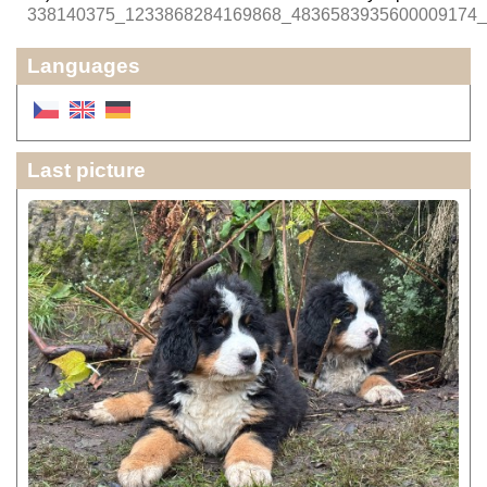
338140375_1233868284169868_4836583935600009174_
Languages
Last picture