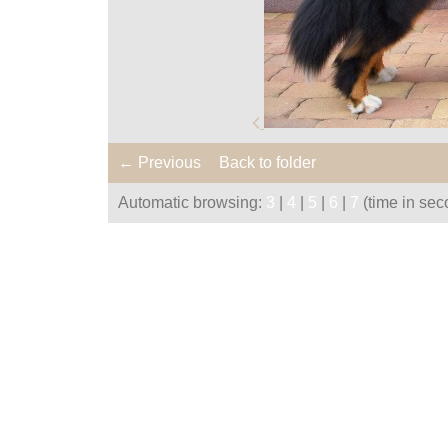
← Previous
Back to folder
Automatic browsing:
3
|
4
|
5
|
6
|
7
(time in sec