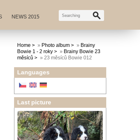
S
NEWS 2015
Home
»
Photo album
»
Brainy
Bowie 1 - 2 roky
»
Brainy Bowie 23
měsíců
»
23 měsíců Bowie 012
Languages
Last picture