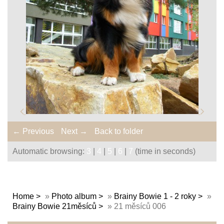
← Previous
Next →
Back to folder
Automatic browsing:
3
|
4
|
5
|
6
|
7
(time in seconds)
Home
»
Photo album
»
Brainy Bowie 1 - 2 roky
»
Brainy Bowie 21měsíců
»
21 měsíců 006