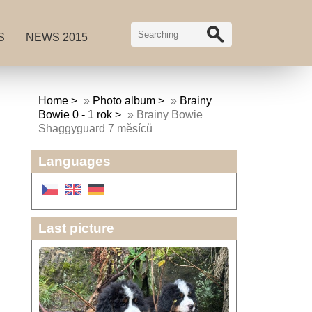
S
NEWS 2015
Home
»
Photo album
»
Brainy
Bowie 0 - 1 rok
»
Brainy Bowie
Shaggyguard 7 měsíců
Languages
Last picture