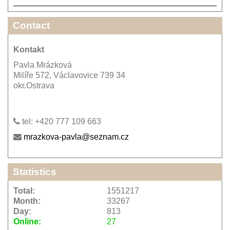
Contact
Kontakt
Pavla Mrázková
Milíře 572, Václavovice 739 34
okr.Ostrava
tel: +420 777 109 663
mrazkova-pavla@seznam.cz
Statistics
Total:
1551217
Month:
33267
Day:
813
Online:
27