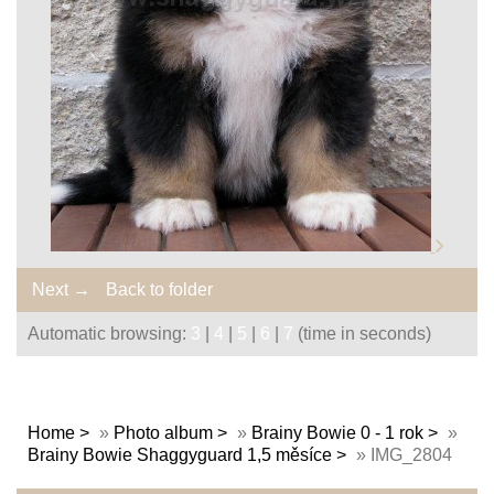
Next →
Back to folder
Automatic browsing:
3
|
4
|
5
|
6
|
7
(time in seconds)
Home
»
Photo album
»
Brainy Bowie 0 - 1 rok
»
Brainy Bowie Shaggyguard 1,5 měsíce
»
IMG_2804