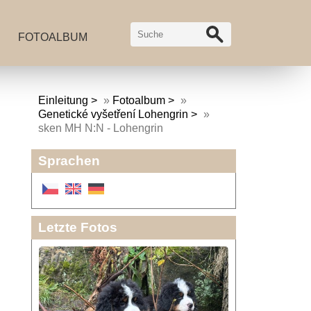
FOTOALBUM
Einleitung
»
Fotoalbum
»
Genetické vyšetření Lohengrin
»
sken MH N:N - Lohengrin
Sprachen
Letzte Fotos