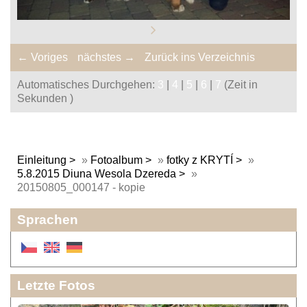
← Voriges
nächstes →
Zurück ins Verzeichnis
Automatisches Durchgehen:
3
|
4
|
5
|
6
|
7
(Zeit in
Sekunden )
Einleitung
»
Fotoalbum
»
fotky z KRYTÍ
»
5.8.2015 Diuna Wesola Dzereda
»
20150805_000147 - kopie
Sprachen
Letzte Fotos