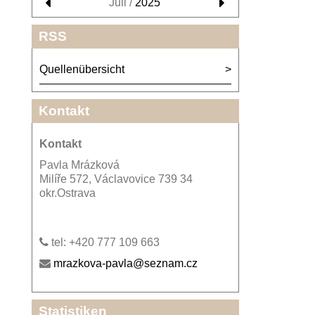
Juli /
2025
RSS
Quellenübersicht
Kontakt
Kontakt
Pavla Mrázková
Milíře 572, Václavovice 739 34
okr.Ostrava
tel: +420 777 109 663
mrazkova-pavla@seznam.cz
Statistiken