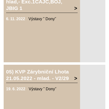
hlad,- Exc.1CAJC,BOJ,
JBIG 1
6. 11. 2022
Výstavy " Dony"
05) KVP Zárybniční Lhota
21.05.2022 - mlad. - V2/29
19. 6. 2022
Výstavy " Dony"