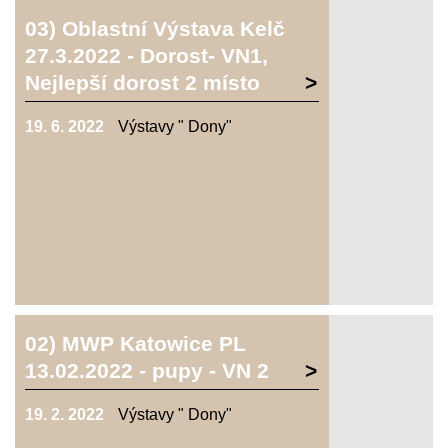
03) Oblastní Výstava Kelč
27.3.2022 - Dorost- VN1,
Nejlepší dorost 2 místo
19. 6. 2022
Výstavy " Dony"
02) MWP Katowice PL
13.02.2022 - pupy - VN 2
19. 2. 2022
Výstavy " Dony"