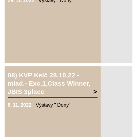
29. 11. 2022
Výstavy " Dony"
08) KVP Kelč 28.10,22 -
mlad.- Exc.1,Class Winner,
JBIS 3place
6. 11. 2022
Výstavy " Dony"