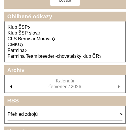
Oblíbené odkazy
Klub ŠSP
Klub ŠSP slov.
ChS Bernisar Moravia
ČMKU
Farmina
Farmina Team breeder -chovatelský klub ČR
Archiv
Kalendář
červenec / 2026
RSS
Přehled zdrojů