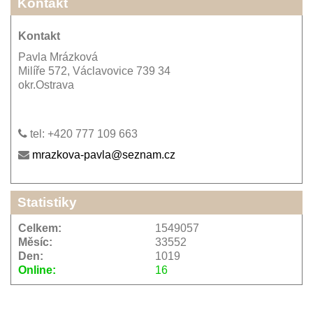
Kontakt
Kontakt
Pavla Mrázková
Milíře 572, Václavovice 739 34
okr.Ostrava
tel: +420 777 109 663
mrazkova-pavla@seznam.cz
Statistiky
Celkem:
1549057
Měsíc:
33552
Den:
1019
Online:
16