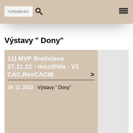
Výstavy " Dony"
11) MVP Bratislava
27.11.22 - mezitřída - V1
CAC,ResCACIB
29. 11. 2022
Výstavy " Dony"