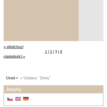
« předchozí
1
|
2
|
3
|
4
následující »
Úvod
»
Výstavy " Dony"
Jazyky