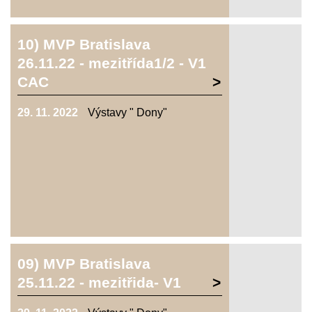
10) MVP Bratislava
26.11.22 - mezitřída1/2 - V1
CAC
29. 11. 2022
Výstavy " Dony"
09) MVP Bratislava
25.11.22 - mezitřida- V1